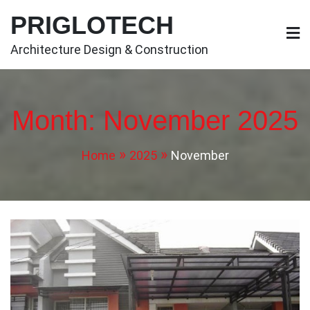
Skip
PRIGLOTECH
to
content
Architecture Design & Construction
Month:
November 2025
Home
2025
November