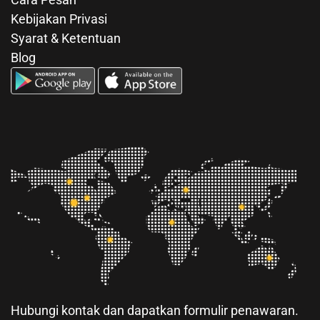
Anda bisa hubungi kami untuk mendapatkan
infomasi mengenai layanan kami melalui telepon
atau email.
🏠 Balikpapan City
☏ 62822-5773-6635
✉ pgt.bpn@gmail.com
🖷 Fax: 62822-5773-6635
Copyright © 2024 by
PRIGLOTECH
Architecture Design & Construction