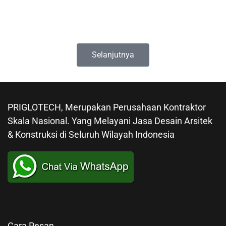
Hubungi kontak dan dapatkan formulir penawaran.
🕣 Senin-Jumat: 8.30 s/d 17.00
🕣 Sabtu: 8.30 s/d 12.00
⊝ Minggu: Tutup