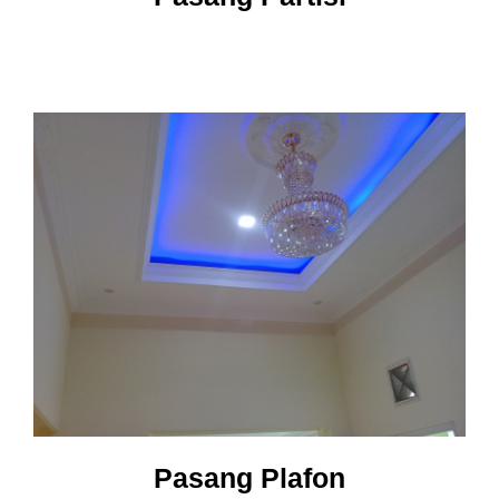
PRIGLOTECH, Merupakan Perusahaan Kontraktor
Skala Nasional. Yang Melayani Jasa Desain Arsitek
& Konstruksi di Seluruh Wilayah Indonesia
Cara Pesan
Kebijakan Privasi
Syarat & Ketentuan
Blog