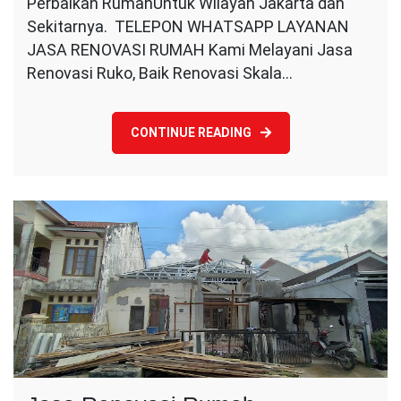
Perbaikan RumahUntuk Wilayah Jakarta dan
Rumah
Amanah
Sekitarnya. TELEPON WHATSAPP LAYANAN
&
JASA RENOVASI RUMAH Kami Melayani Jasa
Berkualitas
Renovasi Ruko, Baik Renovasi Skala…
di
Jakarta
CONTINUE READING