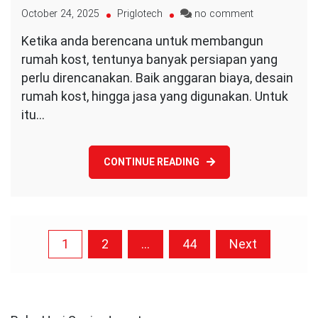
on
October 24, 2025
Priglotech
no comment
Jasa
Ketika anda berencana untuk membangun
Bangun
rumah kost, tentunya banyak persiapan yang
Rumah
Kost
perlu direncanakan. Baik anggaran biaya, desain
Murah
rumah kost, hingga jasa yang digunakan. Untuk
di
itu…
Balikpapan
CONTINUE READING
Posts
1
2
…
44
Next
pagination