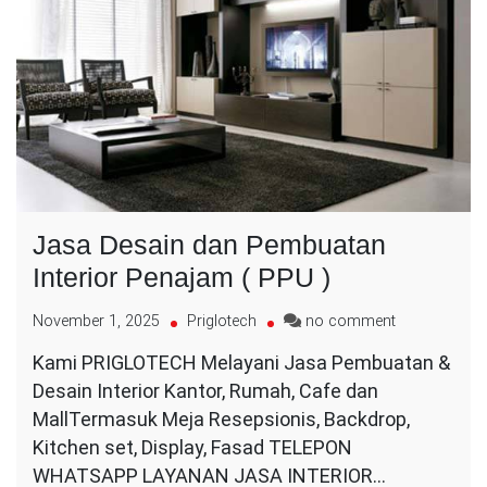
Jasa Desain dan Pembuatan
Interior Penajam ( PPU )
on
November 1, 2025
Priglotech
no comment
Jasa
Kami PRIGLOTECH Melayani Jasa Pembuatan &
Desain
Desain Interior Kantor, Rumah, Cafe dan
dan
Pembuatan
MallTermasuk Meja Resepsionis, Backdrop,
Interior
Kitchen set, Display, Fasad TELEPON
Penajam
WHATSAPP LAYANAN JASA INTERIOR…
(