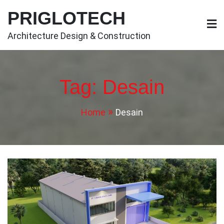
Skip
PRIGLOTECH
to
content
Architecture Design & Construction
Tag:
Desain
Home
Desain