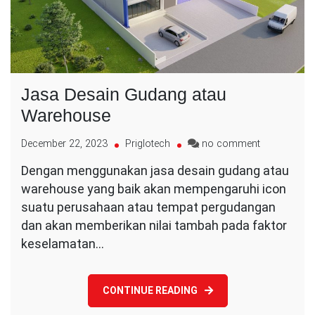
Jasa Desain Gudang atau
Warehouse
on
December 22, 2023
Priglotech
no comment
Jasa
Dengan menggunakan jasa desain gudang atau
Desain
warehouse yang baik akan mempengaruhi icon
Gudang
atau
suatu perusahaan atau tempat pergudangan
Warehouse
dan akan memberikan nilai tambah pada faktor
keselamatan…
CONTINUE READING