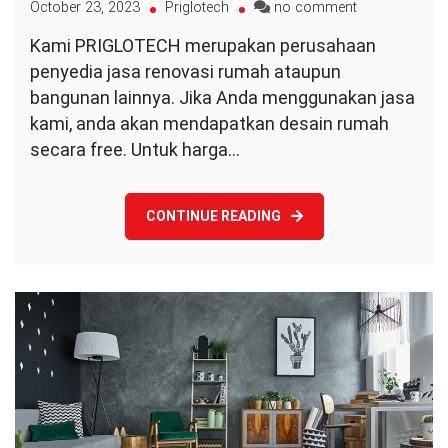
on
October 23, 2023
Priglotech
no comment
Jasa
Kami PRIGLOTECH merupakan perusahaan
Renovasi
penyedia jasa renovasi rumah ataupun
Rumah
Gratis
bangunan lainnya. Jika Anda menggunakan jasa
Design!
kami, anda akan mendapatkan desain rumah
secara free. Untuk harga…
CONTINUE READING