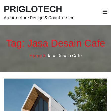
Skip
PRIGLOTECH
to
content
Architecture Design & Construction
Tag:
Jasa Desain Cafe
Home
Jasa Desain Cafe