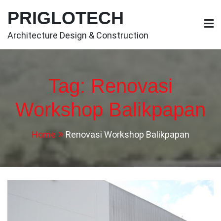
Skip
PRIGLOTECH
to
content
Architecture Design & Construction
Tag:
Renovasi
Workshop Balikpapan
Home
Renovasi Workshop Balikpapan